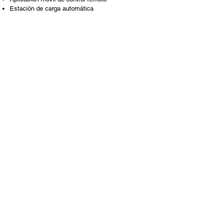
Estación de carga automática
Crear valor a largo plazo
CONSTRUIDA PARA DURAR
Vacuum 40 está fabricada con materiales
duraderos y fáciles de reciclar. Adopta baterías