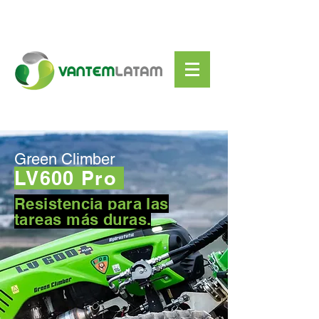
Green Climber
LV600 Pro
Resistencia para las
tareas más duras.