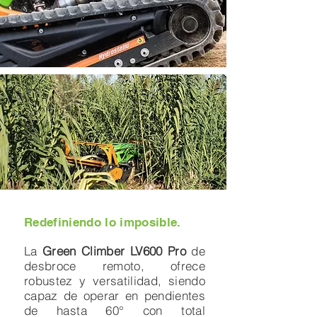
Minicargadores control remoto
Minicargadores Minería
Redefiniendo lo imposible.
Matsson
MInicargadores Matsson
La
Green Climber LV600 Pro
de
desbroce remoto, ofrece
robustez y versatilidad, siendo
capaz de operar en pendientes
de hasta 60° con total