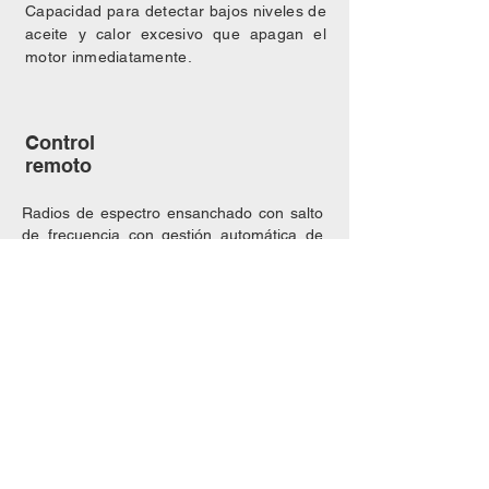
Capacidad para detectar bajos niveles de
aceite y calor excesivo que apagan el
motor inmediatamente.
Control
remoto
Radios de espectro ensanchado con salto
de frecuencia con gestión automática de
frecuencias que mantienen el enlace de
radio incluso si se producen interferencias.
Accesorios
El
V526SLR
cuenta con un amplio set
de accesorios para la ejecución de las