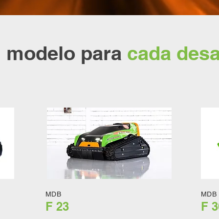
 modelo para
cada desa
MDB
MDB
F 23
F 3