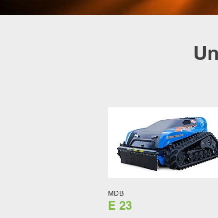
Un
MDB
E 23