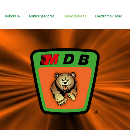
Robots IA
Minicargadores
Devastadoras
Electromovilidad