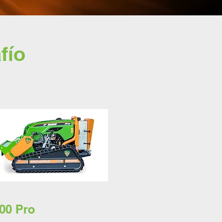
fío
00 Pro